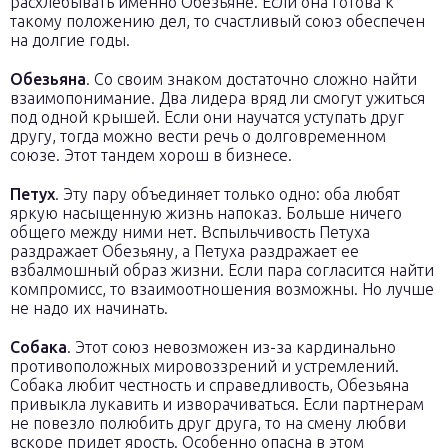
расхлебывать именно Обезьяне. Если она готова к
такому положению дел, то счастливый союз обеспечен
на долгие годы.
Обезьяна
. Со своим знаком достаточно сложно найти
взаимопонимание. Два лидера вряд ли смогут ужиться
под одной крышей. Если они научатся уступать друг
другу, тогда можно вести речь о долговременном
союзе. Этот тандем хорош в бизнесе.
Петух
. Эту пару объединяет только одно: оба любят
яркую насыщенную жизнь напоказ. Больше ничего
общего между ними нет. Вспыльчивость Петуха
раздражает Обезьяну, а Петуха раздражает ее
взбалмошный образ жизни. Если пара согласится найти
компромисс, то взаимоотношения возможны. Но лучше
не надо их начинать.
Собака
. Этот союз невозможен из-за кардинально
противоположных мировоззрений и устремлений.
Собака любит честность и справедливость, Обезьяна
привыкла лукавить и изворачиваться. Если партнерам
не повезло полюбить друг друга, то на смену любви
вскоре придет ярость. Особенно опасна в этом