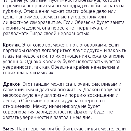
Тигра не устраивает публичность Обезьяны, которая
стремится понравиться всем подряд и любит играть на
публику. Отношения может спасти общее дело или
цель, например, совместные путешествия или
личностное саморазвитие. Если Обезьяна будет занята
любимым делом, она перестанет нервничать и
раздражать Тигра своей нервозностью.
Кролик
. Этот союз возможен, но с оговорками. Если
партнеры смогут договориться друг с другом и закрыть
глаза на недостатки, то их отношения сложатся вполне
успешно. Однако Кролику будет недоставать чувства
уверенности, так как Обезьяна крайне ненадежна в
своих планах и мыслях.
Дракон
. Этот тандем может стать очень счастливым и
гармоничным и длиться всю жизнь. Дракон получает
необходимую ему для жизни порцию восхищения и
лести, а Обезьяне нравится дух партнерства в
отношениях. Между ними никогда не будет
соревнования за лидерство, но Дракону будет не
хватать уверенности в завтрашнем дне.
Змея
. Партнеры могли бы быть счастливы вместе, если